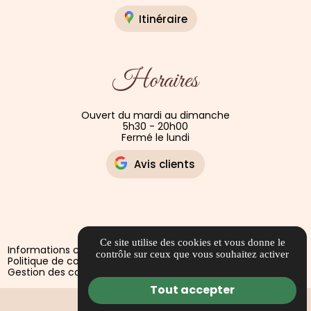
Itinéraire
Horaires
Ouvert du mardi au dimanche
5h30 - 20h00
Fermé le lundi
Avis clients
Ce site utilise des cookies et vous donne le
Informations complémentaires
Mentions légales
contrôle sur ceux que vous souhaitez activer
Politique de confidentialité
Guide local
Gestion des cookies
Tout accepter